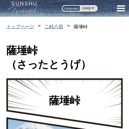
Language
トップページ
二峠八宿
薩埵峠
薩埵峠
（さったとうげ）
薩埵峠