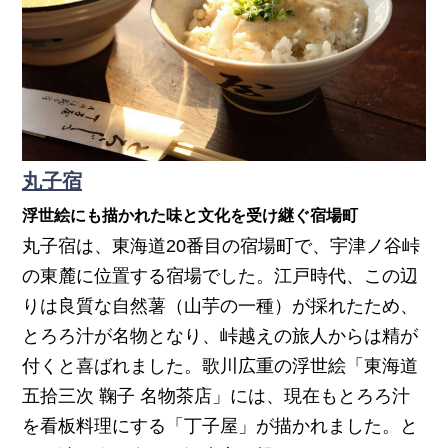
丸子宿
浮世絵にも描かれた味と文化を受け継ぐ宿場町
丸子宿は、東海道20番目の宿場町で、宇津ノ谷峠
の東麓に位置する宿場でした。江戸時代、この辺
りは良質な自然薯（山芋の一種）が採れたため、
とろろ汁が名物となり、峠越えの旅人からは精が
付くと喜ばれました。歌川広重の浮世絵「東海道
五拾三次 鞠子 名物茶店」には、現在もとろろ汁
を看板料理にする「丁子屋」が描かれました。と