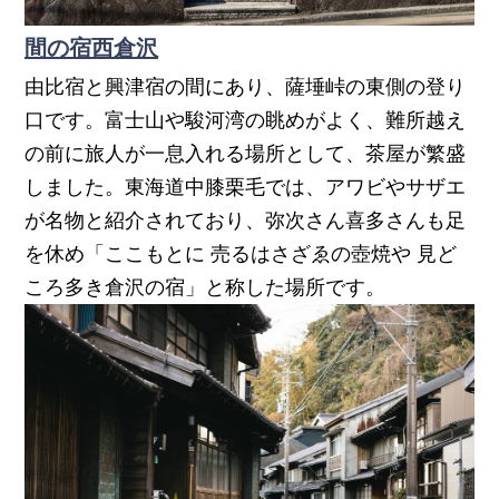
間の宿西倉沢
由比宿と興津宿の間にあり、薩埵峠の東側の登り
口です。富士山や駿河湾の眺めがよく、難所越え
の前に旅人が一息入れる場所として、茶屋が繁盛
しました。東海道中膝栗毛では、アワビやサザエ
が名物と紹介されており、弥次さん喜多さんも足
を休め「ここもとに 売るはさざゑの壺焼や 見ど
ころ多き倉沢の宿」と称した場所です。