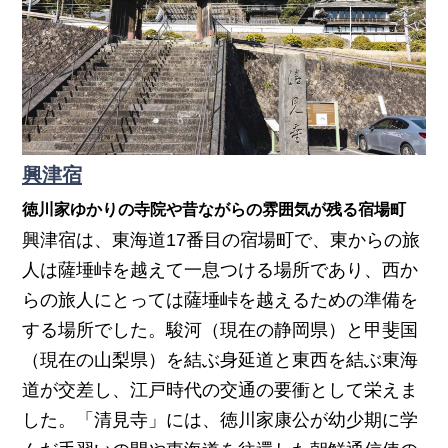
興津宿
徳川家ゆかりの寺院や昔ながらの雰囲気が残る宿場町
興津宿は、東海道17番目の宿場町で、東からの旅
人は薩埵峠を越えて一息つける場所であり、西か
らの旅人にとっては薩埵峠を越えるための準備を
する場所でした。駿河（現在の静岡県）と甲斐国
（現在の山梨県）を結ぶ身延道と東西を結ぶ東海
道が交差し、江戸時代の交通の要衝として栄えま
した。「清見寺」には、徳川家康公が幼少期に学