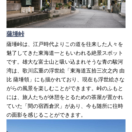
薩埵峠
薩埵峠は、江戸時代よりこの道を往来した人々を
魅了してきた東海道一ともいわれる絶景スポット
です。雄大な富士山と吸い込まれそうな青の駿河
湾は、歌川広重の浮世絵「東海道五拾三次之内 由
比 薩埵領」にも描かれており、現在も浮世絵さな
がらの風景を楽しむことができます。峠のふもと
には、旅人たちが休憩をとるための茶屋が置かれ
ていた「間の宿西倉沢」があり、今も随所に往時
の面影を感じることができます。