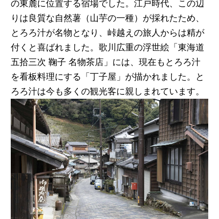
の東麓に位置する宿場でした。江戸時代、この辺
りは良質な自然薯（山芋の一種）が採れたため、
とろろ汁が名物となり、峠越えの旅人からは精が
付くと喜ばれました。歌川広重の浮世絵「東海道
五拾三次 鞠子 名物茶店」には、現在もとろろ汁
を看板料理にする「丁子屋」が描かれました。と
ろろ汁は今も多くの観光客に親しまれています。