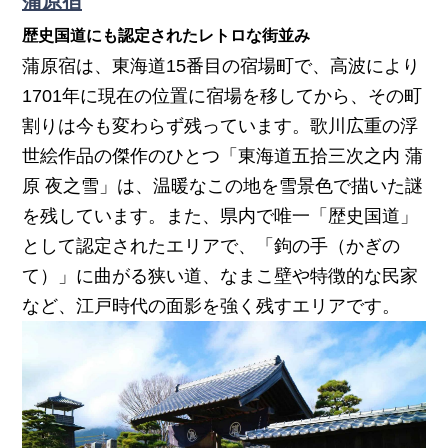
蒲原宿
歴史国道にも認定されたレトロな街並み
蒲原宿は、東海道15番目の宿場町で、高波により
1701年に現在の位置に宿場を移してから、その町
割りは今も変わらず残っています。歌川広重の浮
世絵作品の傑作のひとつ「東海道五拾三次之内 蒲
原 夜之雪」は、温暖なこの地を雪景色で描いた謎
を残しています。また、県内で唯一「歴史国道」
として認定されたエリアで、「鉤の手（かぎの
て）」に曲がる狭い道、なまこ壁や特徴的な民家
など、江戸時代の面影を強く残すエリアです。