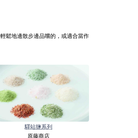
以輕鬆地邊散步邊品嚐的，或適合當作
驛站鹽系列
原藤商店