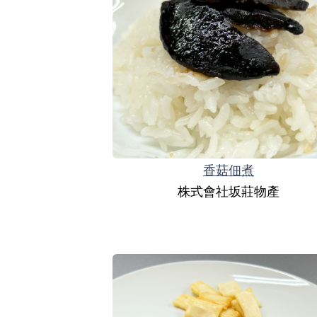
香菇佃煮
株式會社坂莊物產