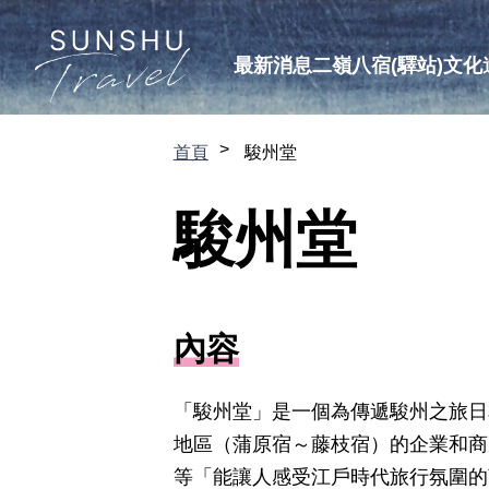
最新消息
二嶺八宿(驛站)
文化
首頁
駿州堂
駿州堂
內容
「駿州堂」是一個為傳遞駿州之旅日
地區（蒲原宿～藤枝宿）的企業和商
等「能讓人感受江戶時代旅行氛圍的