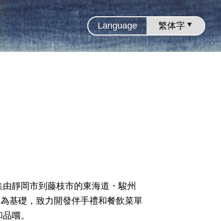
Language
集由靜岡市到藤枝市的東海道・駿州
』為基礎，致力開發伴手禮和餐飲菜單
和品嚐。