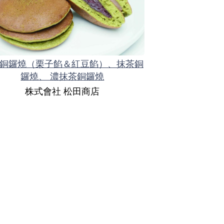
銅鑼燒（栗子餡＆紅豆餡）、抹茶銅
鑼燒、 濃抹茶銅鑼燒
株式會社 松田商店