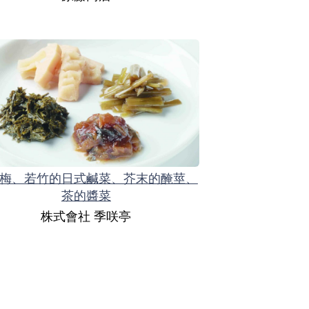
梅、若竹的日式鹹菜、芥末的醃莖、
茶的醬菜
株式會社 季咲亭