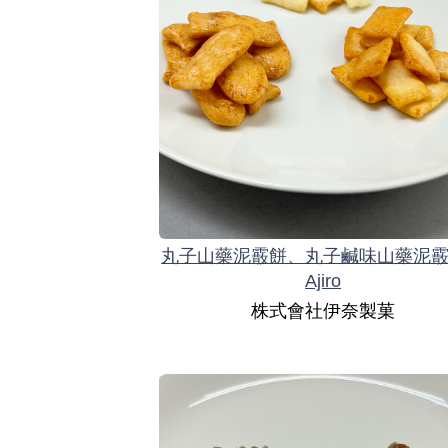
丸子山藥泥霰餅、丸子鹹味山藥泥
Ajiro
株式會社伊奈製菓