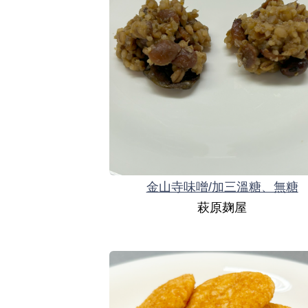
金山寺味噌/加三溫糖、無糖
萩原麹屋