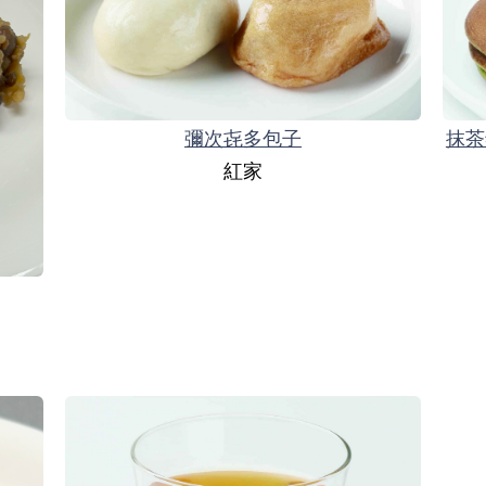
彌次㐂多包子
抹茶
紅家