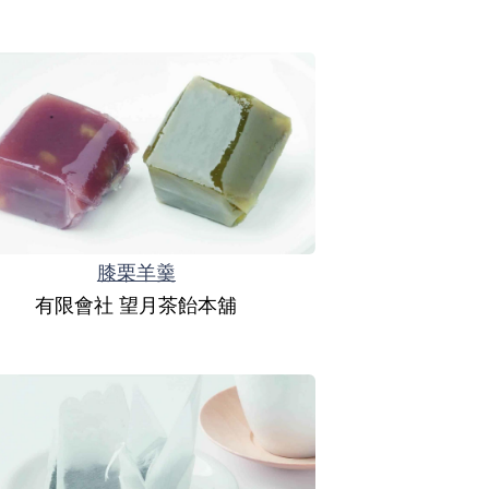
膝栗羊羹
有限會社 望月茶飴本舖