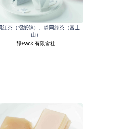
岡紅茶（摺紙鶴）、靜岡綠茶（富士
山）
靜Pack 有限會社