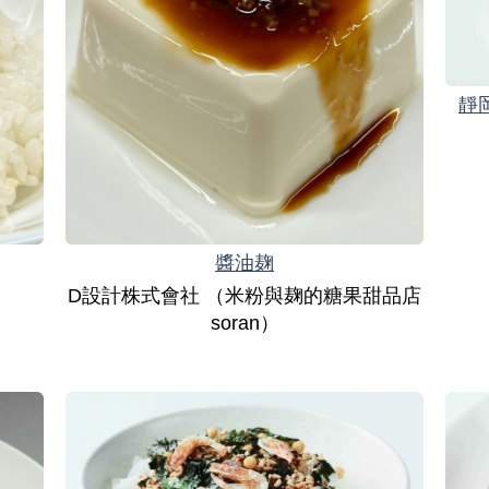
靜
醬油麹
D設計株式會社 （米粉與麹的糖果甜品店
soran）