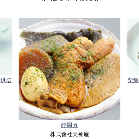
岩烘培
柴魚
靜岡煮
株式會社天神屋