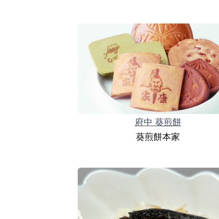
府中 葵煎餅
葵煎餅本家