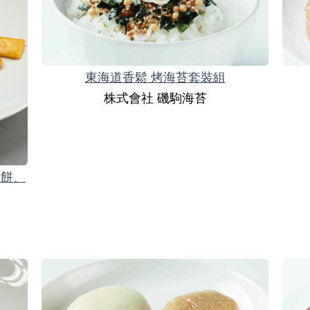
東海道香鬆 烤海苔套裝組
株式會社 磯駒海苔
霰餅、