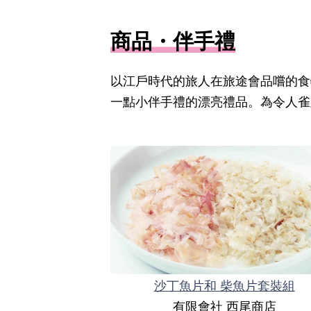
商品・伴手禮
以江戶時代的旅人在旅途會品嚐的食
一點小伴手禮的漂亮禮品。為令人雀
沙丁魚片和 柴魚片套裝組
有限會社 西尾商店